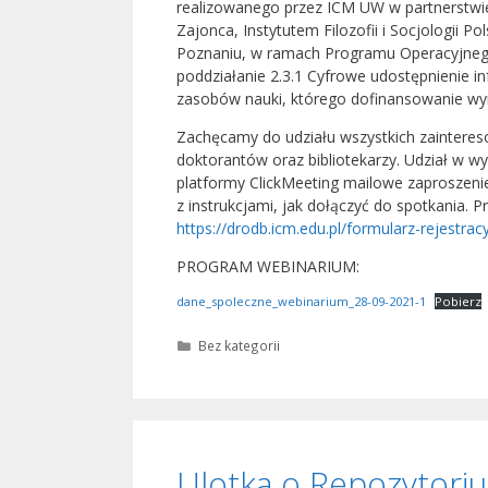
realizowanego przez ICM UW w partnerstwie
Zajonca, Instytutem Filozofii i Socjologii
Poznaniu, w ramach Programu Operacyjnego P
poddziałanie 2.3.1 Cyfrowe udostępnienie in
zasobów nauki, którego dofinansowanie wyn
Zachęcamy do udziału wszystkich zaintere
doktorantów oraz bibliotekarzy. Udział w w
platformy ClickMeeting mailowe zaproszeni
z instrukcjami, jak dołączyć do spotkania. 
https://drodb.icm.edu.pl/formularz-rejestrac
PROGRAM WEBINARIUM:
dane_spoleczne_webinarium_28-09-2021-1
Pobierz
Kategorie
Bez kategorii
Ulotka o Repozytori