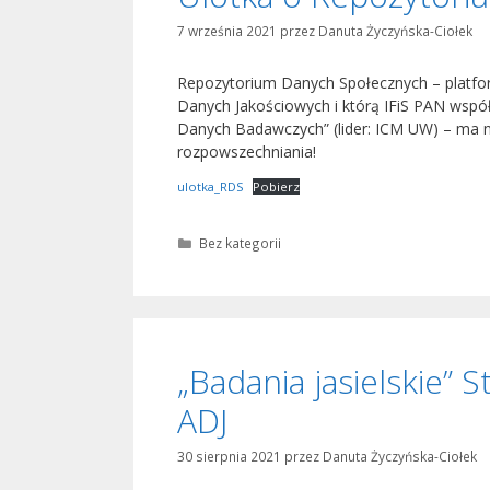
7 września 2021
przez
Danuta Życzyńska-Ciołek
Repozytorium Danych Społecznych – platfor
Danych Jakościowych i którą IFiS PAN wspó
Danych Badawczych” (lider: ICM UW) – ma n
rozpowszechniania!
ulotka_RDS
Pobierz
Kategorie
Bez kategorii
„Badania jasielskie” 
ADJ
30 sierpnia 2021
przez
Danuta Życzyńska-Ciołek