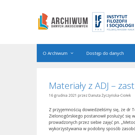
Przejdź
do
treści
O Archiwum
Dostęp do danych
Materiały z ADJ – za
16 grudnia 2021
przez
Danuta Życzyńska-Ciołek
Z przyjemnością dowiedzieliśmy się, że dr T
Zielonogórskiego postanowił posłużyć się 
prowadzonych przez siebie zajęć pn. „Met
wykorzystywania w podobny sposób zasob