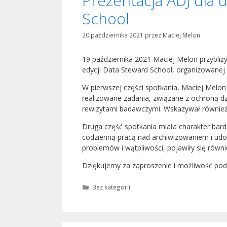
Prezentacja ADJ dla 
School
20 października 2021
przez
Maciej Melon
19 października 2021 Maciej Melon przybliż
edycji Data Steward School, organizowanej p
W pierwszej części spotkania, Maciej Melon 
realizowane zadania, związane z ochroną dz
rewizytami badawczymi. Wskazywał równie
Druga część spotkania miała charakter bar
codzienną pracą nad archiwizowaniem i ud
problemów i wątpliwości, pojawiły się równi
Dziękujemy za zaproszenie i możliwość podz
Kategorie
Bez kategorii