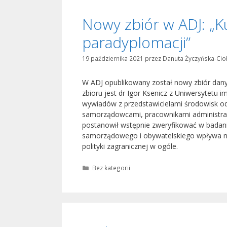
Nowy zbiór w ADJ: „K
paradyplomacji”
19 października 2021
przez
Danuta Życzyńska-Cio
W ADJ opublikowany został nowy zbiór dan
zbioru jest dr Igor Ksenicz z Uniwersytetu 
wywiadów z przedstawicielami środowisk od
samorządowcami, pracownikami administracj
postanowił wstępnie zweryfikować w badani
samorządowego i obywatelskiego wpływa nega
polityki zagranicznej w ogóle.
Kategorie
Bez kategorii