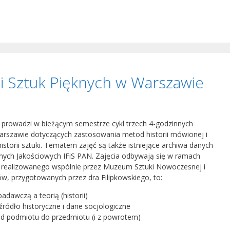
i Sztuk Pięknych w Warszawie
N, prowadzi w bieżącym semestrze cykl trzech 4-godzinnych
rszawie dotyczących zastosowania metod historii mówionej i
istorii sztuki. Tematem zajęć są także istniejące archiwa danych
ych Jakościowych IFiS PAN. Zajęcia odbywają się w ramach
, realizowanego wspólnie przez Muzeum Sztuki Nowoczesnej i
w, przygotowanych przez dra Filipkowskiego, to:
dawczą a teorią (historii)
źródło historyczne i dane socjologiczne
– od podmiotu do przedmiotu (i z powrotem)