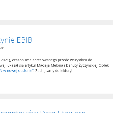
tynie EBIB
łek
ik 2021), czasopisma adresowanego przede wszystkim do
owej, ukazał się artykuł Macieja Melona i Danuty Życzyńskiej-Ciołek
N w nowej odsłonie”
. Zachęcamy do lektury!