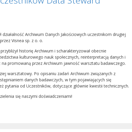
uczestników Data Steward
ył działalność Archiwum Danych Jakościowych uczestnikom drugiej
rzez Visnea sp. z o. o.
przybliżył historię Archiwum i scharakteryzował obecnie
iedzictwa kulturowego nauk społecznych, reinterpretacją danych i
ż na promowaną przez Archiwum jawność warsztatu badawczego.
dziej warsztatowy. Po opisaniu zadań Archiwum związanych z
ostępnianiem danych badawczych, w tym pojawiających się
eż pytania od Uczestników, dotyczące głównie kwestii technicznych.
ielenia się naszymi doświadczeniami!