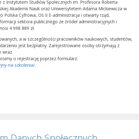
 z Instytutem Studiów Społecznych im. Profesora Roberta
 Polskiej Akademii Nauk oraz Uniwersytetem Adama Mickiewicza w
olska Cyfrowa, Oś II E-administracja i otwarty rząd,
formacji sektora publicznego ze źródeł administracyjnych i
osi 4 998 889 zł.
sowanych, a w szczególności pracowników naukowych, studentów,
ydarzeniu jest bezpłatny. Zarejestrowane osoby otrzymają z
e wraz
Prosimy o rejestrację poprzez formularz:
yjny-na-szkolenia/
.
um Danych Społecznych