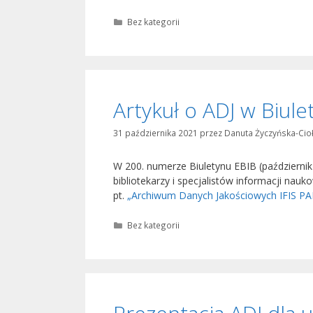
Kategorie
Bez kategorii
Artykuł o ADJ w Biule
31 października 2021
przez
Danuta Życzyńska-Cio
W 200. numerze Biuletynu EBIB (październ
bibliotekarzy i specjalistów informacji nauk
pt.
„Archiwum Danych Jakościowych IFIS PA
Kategorie
Bez kategorii