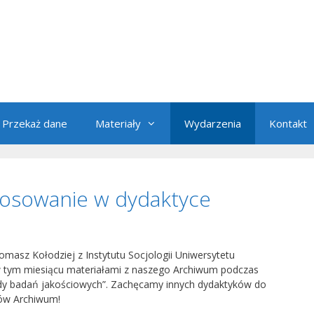
Przekaż dane
Materiały
Wydarzenia
Kontakt
stosowanie w dydaktyce
omasz Kołodziej z Instytutu Socjologii Uniwersytetu
w tym miesiącu materiałami z naszego Archiwum podczas
ody badań jakościowych”. Zachęcamy innych dydaktyków do
ów Archiwum!