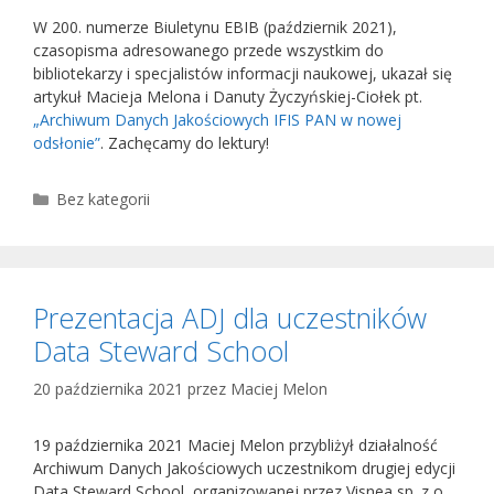
W 200. numerze Biuletynu EBIB (październik 2021),
czasopisma adresowanego przede wszystkim do
bibliotekarzy i specjalistów informacji naukowej, ukazał się
artykuł Macieja Melona i Danuty Życzyńskiej-Ciołek pt.
„Archiwum Danych Jakościowych IFIS PAN w nowej
odsłonie”
. Zachęcamy do lektury!
Kategorie
Bez kategorii
Prezentacja ADJ dla uczestników
Data Steward School
20 października 2021
przez
Maciej Melon
19 października 2021 Maciej Melon przybliżył działalność
Archiwum Danych Jakościowych uczestnikom drugiej edycji
Data Steward School, organizowanej przez Visnea sp. z o.