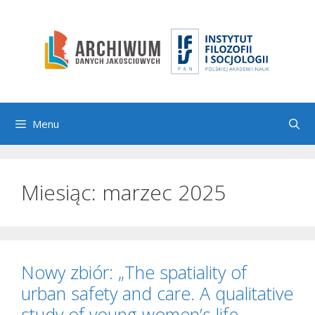
Przejdź
do
treści
Menu
Miesiąc:
marzec 2025
Nowy zbiór: „The spatiality of
urban safety and care. A qualitative
study of young women’s life