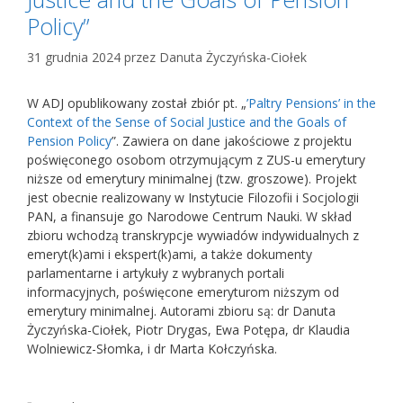
Policy”
31 grudnia 2024
przez
Danuta Życzyńska-Ciołek
W ADJ opublikowany został zbiór pt. „
’Paltry Pensions’ in the
Context of the Sense of Social Justice and the Goals of
Pension Policy
”. Zawiera on dane jakościowe z projektu
poświęconego osobom otrzymującym z ZUS-u emerytury
niższe od emerytury minimalnej (tzw. groszowe). Projekt
jest obecnie realizowany w Instytucie Filozofii i Socjologii
PAN, a finansuje go Narodowe Centrum Nauki. W skład
zbioru wchodzą transkrypcje wywiadów indywidualnych z
emeryt(k)ami i ekspert(k)ami, a także dokumenty
parlamentarne i artykuły z wybranych portali
informacyjnych, poświęcone emeryturom niższym od
emerytury minimalnej. Autorami zbioru są: dr Danuta
Życzyńska-Ciołek, Piotr Drygas, Ewa Potępa, dr Klaudia
Wolniewicz-Słomka, i dr Marta Kołczyńska.