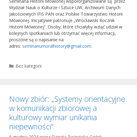
Seminaria Historii Mówionej współorganizowane są przez
Wydział Nauk o Kulturze i Sztuce UW, Archiwum Danych
Jakościowych IFiS PAN oraz Polskie Towarzystwo Historii
Mówionej. Inicjatywie patronuje „Wrocławski Rocznik
Historii Mówionej”. Osoby, które chciałyby wziąć udział w
kolejnych spotkaniach lub otrzymać więcej informacji,
proszone są o napisanie na
adres:
seminariumoralhistory@gmail.com
.
Kategorie
Bez kategorii
Nowy zbiór: „Systemy orientacyjne
w komunikacji zbiorowej a
kulturowy wymiar unikania
niepewności”
6 grudnia 2024
przez
Danuta Życzyńska-Ciołek