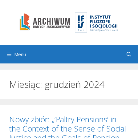
Przejdź
do
treści
Menu
Miesiąc:
grudzień 2024
Nowy zbiór: „’Paltry Pensions’ in
the Context of the Sense of Social
Justice and the Goals of Pension