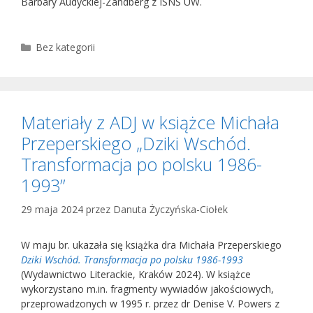
Barbary Audyckiej-Zandberg z ISNS UW.
Kategorie
Bez kategorii
Materiały z ADJ w książce Michała
Przeperskiego „Dziki Wschód.
Transformacja po polsku 1986-
1993”
29 maja 2024
przez
Danuta Życzyńska-Ciołek
W maju br. ukazała się książka dra Michała Przeperskiego
Dziki Wschód. Transformacja po polsku 1986-1993
(Wydawnictwo Literackie, Kraków 2024). W książce
wykorzystano m.in. fragmenty wywiadów jakościowych,
przeprowadzonych w 1995 r. przez dr Denise V. Powers z