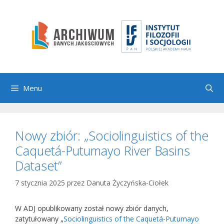
Przejdź
do
treści
Menu
Nowy zbiór: „Sociolinguistics of the
Caquetá-Putumayo River Basins
Dataset”
7 stycznia 2025
przez
Danuta Życzyńska-Ciołek
W ADJ opublikowany został nowy zbiór danych,
zatytułowany „
Sociolinguistics of the Caquetá-Putumayo