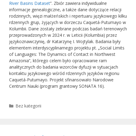
River Basins Dataset
”. Zbiór zawiera indywidualne
informacje genealogiczne, a także dane dotyczące relacji
rodzinnych, więzi małżeńskich i repertuaru językowego kilku
rdzennych grup, żyjących w dorzeczu Caquetá-Putumayo w
Kolumbii. Dane zostały zebrane podczas badań terenowych
przeprowadzonych w 2024 r. w Leticii (Kolumbia) przez
językoznawczynię, dr Katarzynę I. Wojtylak. Badania były
elementem interdyscyplinarnego projektu pt. „Social Limits
of Languages: The Dynamics of Contact in Northwest
Amazonia”, którego celem było opracowanie ram
analitycznych do badania wzorców dyfuzji w sytuacjach
kontaktu językowego wśród rdzennych języków regionu
Caquetá-Putumayo. Projekt sfinansowało Narodowe
Centrum Nauki (program grantowy SONATA 16).
Kategorie
Bez kategorii