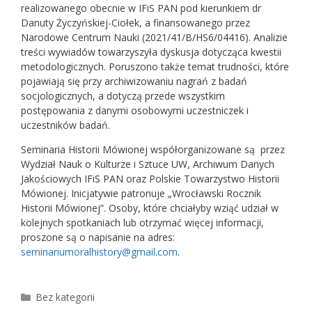
realizowanego obecnie w IFiS PAN pod kierunkiem dr
Danuty Życzyńskiej-Ciołek, a finansowanego przez
Narodowe Centrum Nauki (2021/41/B/HS6/04416). Analizie
treści wywiadów towarzyszyła dyskusja dotycząca kwestii
metodologicznych. Poruszono także temat trudności, które
pojawiają się przy archiwizowaniu nagrań z badań
socjologicznych, a dotyczą przede wszystkim
postępowania z danymi osobowymi uczestniczek i
uczestników badań.
Seminaria Historii Mówionej współorganizowane są przez
Wydział Nauk o Kulturze i Sztuce UW, Archiwum Danych
Jakościowych IFiS PAN oraz Polskie Towarzystwo Historii
Mówionej. Inicjatywie patronuje „Wrocławski Rocznik
Historii Mówionej”. Osoby, które chciałyby wziąć udział w
kolejnych spotkaniach lub otrzymać więcej informacji,
proszone są o napisanie na adres:
seminariumoralhistory@gmail.com
.
Kategorie
Bez kategorii