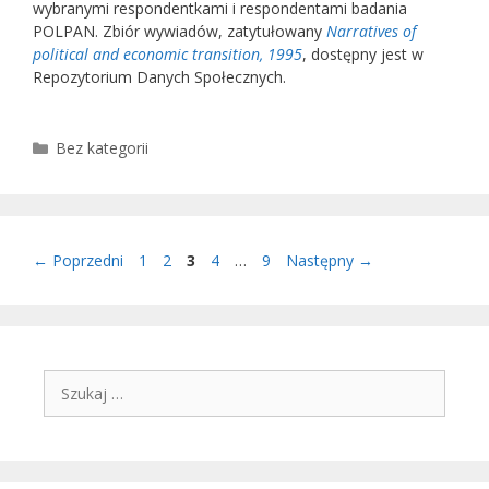
wybranymi respondentkami i respondentami badania
POLPAN. Zbiór wywiadów, zatytułowany
Narratives of
political and economic transition, 1995
, dostępny jest w
Repozytorium Danych Społecznych.
Kategorie
Bez kategorii
Strona
Strona
Strona
Strona
Strona
←
Poprzedni
1
2
3
4
…
9
Następny
→
Szukaj: