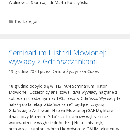
Wolniewicz-Słomka, i dr Marta Kołczyńska.
Kategorie
Bez kategorii
Seminarium Historii Mówionej:
wywiady z Gdańszczankami
19 grudnia 2024
przez
Danuta Życzyńska-Ciołek
18 grudnia odbyło się w IFiS PAN Seminarium Historii
Mówionej. Uczestnicy analizowali dwa wywiady nagrane z
kobietami urodzonymi w 1935 roku w Gdańsku. Wywiady te
należą do kolekcji „Gdańszczanie”, będącej częścią
Gdańskiego Archiwum Historii Mówionej (GAHM), które
działa przy Muzeum Gdańska. Rozmowy wybrał oraz
wprowadzenie wygłosił dr Andrzej Hoja – historyk,
archiwista, kurator, twórca i koordynator GAHM, ekspert w