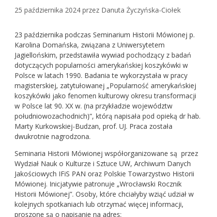
25 października 2024
przez
Danuta Życzyńska-Ciołek
23 października podczas Seminarium Historii Mówionej p.
Karolina Domańska, związana z Uniwersytetem
Jagiellońskim, przedstawiła wywiad pochodzący z badań
dotyczących popularności amerykańskiej koszykówki w
Polsce w latach 1990. Badania te wykorzystała w pracy
magisterskiej, zatytułowanej „Popularność amerykańskiej
koszykówki jako fenomen kulturowy okresu transformacji
w Polsce lat 90. XX w. (na przykładzie województw
południowozachodnich)”, którą napisała pod opieką dr hab.
Marty Kurkowskiej-Budzan, prof. UJ. Praca została
dwukrotnie nagrodzona.
Seminaria Historii Mówionej współorganizowane są przez
Wydział Nauk o Kulturze i Sztuce UW, Archiwum Danych
Jakościowych IFiS PAN oraz Polskie Towarzystwo Historii
Mówionej. Inicjatywie patronuje „Wrocławski Rocznik
Historii Mówionej”. Osoby, które chciałyby wziąć udział w
kolejnych spotkaniach lub otrzymać więcej informacji,
proszone są o napisanie na adres: