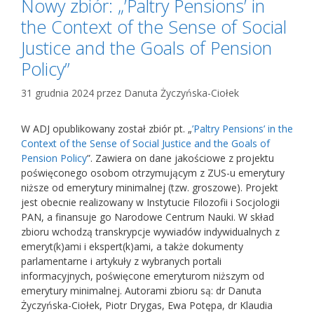
Nowy zbiór: „’Paltry Pensions’ in
the Context of the Sense of Social
Justice and the Goals of Pension
Policy”
31 grudnia 2024
przez
Danuta Życzyńska-Ciołek
W ADJ opublikowany został zbiór pt. „
’Paltry Pensions’ in the
Context of the Sense of Social Justice and the Goals of
Pension Policy
”. Zawiera on dane jakościowe z projektu
poświęconego osobom otrzymującym z ZUS-u emerytury
niższe od emerytury minimalnej (tzw. groszowe). Projekt
jest obecnie realizowany w Instytucie Filozofii i Socjologii
PAN, a finansuje go Narodowe Centrum Nauki. W skład
zbioru wchodzą transkrypcje wywiadów indywidualnych z
emeryt(k)ami i ekspert(k)ami, a także dokumenty
parlamentarne i artykuły z wybranych portali
informacyjnych, poświęcone emeryturom niższym od
emerytury minimalnej. Autorami zbioru są: dr Danuta
Życzyńska-Ciołek, Piotr Drygas, Ewa Potępa, dr Klaudia