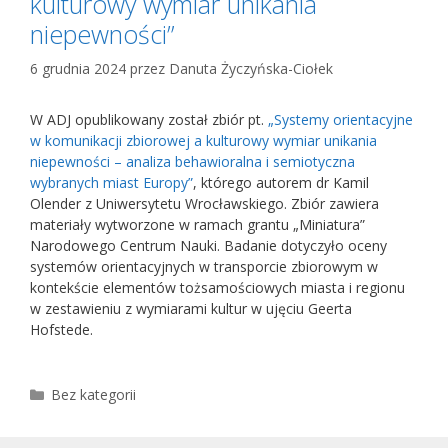
kulturowy wymiar unikania
niepewności”
6 grudnia 2024
przez
Danuta Życzyńska-Ciołek
W ADJ opublikowany został zbiór pt.
„Systemy orientacyjne
w komunikacji zbiorowej a kulturowy wymiar unikania
niepewności – analiza behawioralna i semiotyczna
wybranych miast Europy”
, którego autorem dr Kamil
Olender z Uniwersytetu Wrocławskiego. Zbiór zawiera
materiały wytworzone w ramach grantu „Miniatura”
Narodowego Centrum Nauki. Badanie dotyczyło oceny
systemów orientacyjnych w transporcie zbiorowym w
kontekście elementów tożsamościowych miasta i regionu
w zestawieniu z wymiarami kultur w ujęciu Geerta
Hofstede.
Kategorie
Bez kategorii