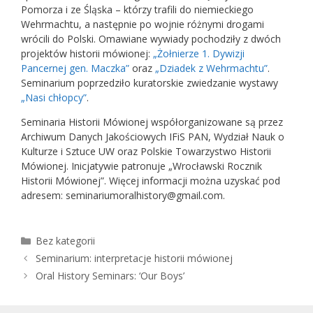
Pomorza i ze Śląska – którzy trafili do niemieckiego
Wehrmachtu, a następnie po wojnie różnymi drogami
wrócili do Polski. Omawiane wywiady pochodziły z dwóch
projektów historii mówionej:
„Żołnierze 1. Dywizji
Pancernej gen. Maczka”
oraz
„Dziadek z Wehrmachtu”
.
Seminarium poprzedziło kuratorskie zwiedzanie wystawy
„Nasi chłopcy”
.
Seminaria Historii Mówionej współorganizowane są przez
Archiwum Danych Jakościowych IFiS PAN, Wydział Nauk o
Kulturze i Sztuce UW oraz Polskie Towarzystwo Historii
Mówionej. Inicjatywie patronuje „Wrocławski Rocznik
Historii Mówionej”. Więcej informacji można uzyskać pod
adresem: seminariumoralhistory@gmail.com.
Kategorie
Bez kategorii
Seminarium: interpretacje historii mówionej
Oral History Seminars: ‘Our Boys’