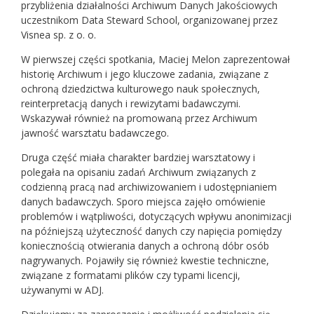
przybliżenia działalności Archiwum Danych Jakościowych
uczestnikom Data Steward School, organizowanej przez
Visnea sp. z o. o.
W pierwszej części spotkania, Maciej Melon zaprezentował
historię Archiwum i jego kluczowe zadania, związane z
ochroną dziedzictwa kulturowego nauk społecznych,
reinterpretacją danych i rewizytami badawczymi.
Wskazywał również na promowaną przez Archiwum
jawność warsztatu badawczego.
Druga część miała charakter bardziej warsztatowy i
polegała na opisaniu zadań Archiwum związanych z
codzienną pracą nad archiwizowaniem i udostępnianiem
danych badawczych. Sporo miejsca zajęło omówienie
problemów i wątpliwości, dotyczących wpływu anonimizacji
na późniejszą użyteczność danych czy napięcia pomiędzy
koniecznością otwierania danych a ochroną dóbr osób
nagrywanych. Pojawiły się również kwestie techniczne,
związane z formatami plików czy typami licencji,
używanymi w ADJ.