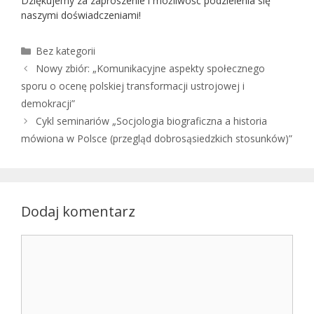
Dziękujemy za zaproszenie i możliwość podzielenia się
naszymi doświadczeniami!
Kategorie
Bez kategorii
Nowy zbiór: „Komunikacyjne aspekty społecznego
sporu o ocenę polskiej transformacji ustrojowej i
demokracji”
Cykl seminariów „Socjologia biograficzna a historia
mówiona w Polsce (przegląd dobrosąsiedzkich stosunków)”
Dodaj komentarz
Komentarz