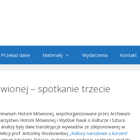
Przekaż dane
Materiały
Wydarzenia
Kontakt
wionej – spotkanie trzecie
minarium Historii Mówionej, współorganizowane przez Archiwum
rzystwo Historii Mówionej i Wydział Nauk o Kulturze i Sztuce
analizy były dwie transkrypcje wywiadów ze zdeponowanej w
ekcji prof. Antoniny Kłoskowskiej
„Kultury narodowe u korzeni”
 samym tytułem). Relacje analizowane podczas spotkania zostały