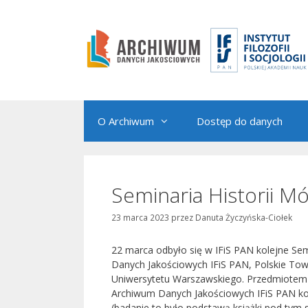
Przejdź
do
treści
O Archiwum
Dostęp do danych
Seminaria Historii Mó
23 marca 2023
przez
Danuta Życzyńska-Ciołek
22 marca odbyło się w IFiS PAN kolejne Se
Danych Jakościowych IFiS PAN, Polskie Towa
Uniwersytetu Warszawskiego. Przedmiotem 
Archiwum Danych Jakościowych IFiS PAN kol
(badanie to było podstawą książki pod tym